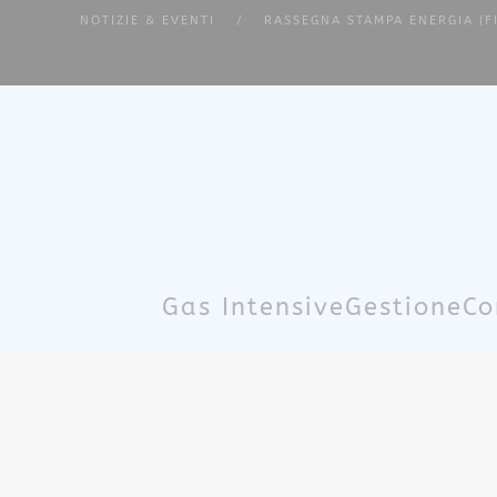
NOTIZIE & EVENTI
RASSEGNA STAMPA ENERGIA (F
Skip to main content
Gas Intensive
Gestione
Co