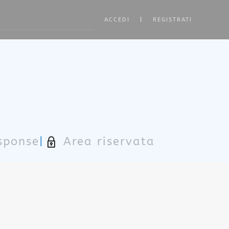
ACCEDI
|
REGISTRATI
ore characters for results.
sponse
|
Area riservata