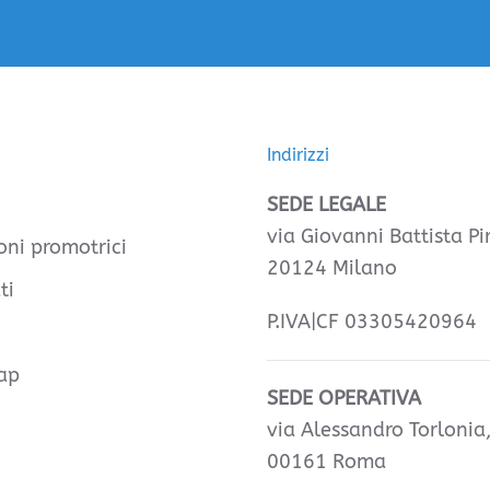
Indirizzi
SEDE LEGALE
via Giovanni Battista Pir
oni promotrici
20124 Milano
ti
P.IVA|CF 03305420964
ap
SEDE OPERATIVA
via Alessandro Torlonia
00161 Roma