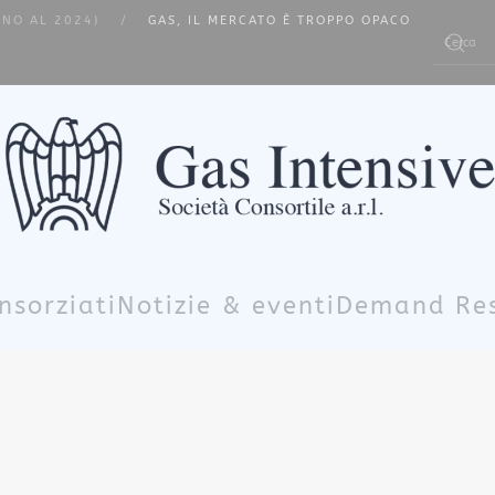
INO AL 2024)
GAS, IL MERCATO È TROPPO OPACO
Type 2 or m
nsorziati
Notizie & eventi
Demand Re