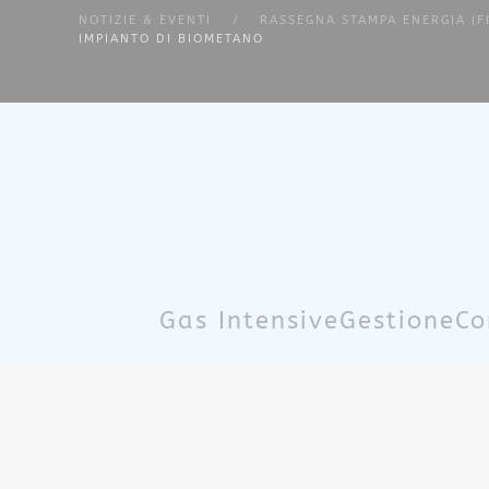
NOTIZIE & EVENTI
RASSEGNA STAMPA ENERGIA (F
IMPIANTO DI BIOMETANO
Skip to main content
Gas Intensive
Gestione
Co