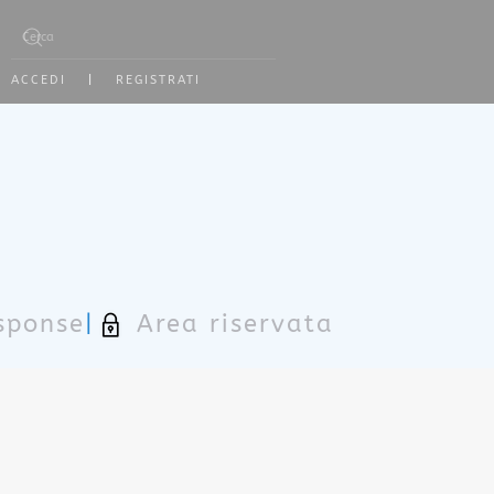
Type 2 or more characters for results.
ACCEDI
|
REGISTRATI
sponse
|
Area riservata