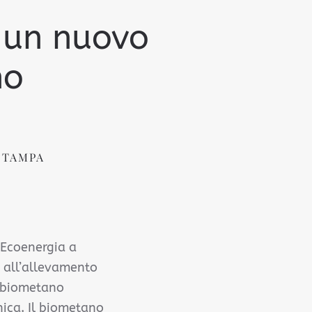
a un nuovo
no
STAMPA
 Ecoenergia a
i all’allevamento
di biometano
nica. Il biometano