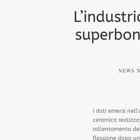
L’industr
superbonu
NEWS N
I dati emersi nell
ceramica realizza
rallentamento del
flessione dopo u