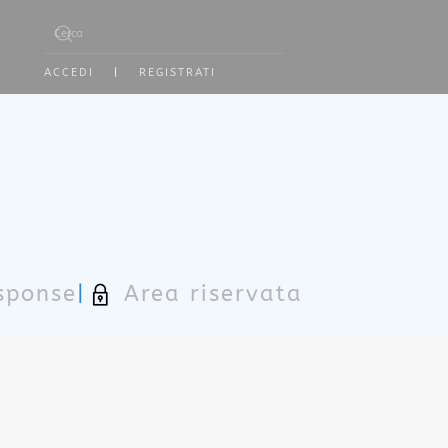
Type 2 or more characters for results.
ACCEDI
|
REGISTRATI
sponse
|
Area riservata