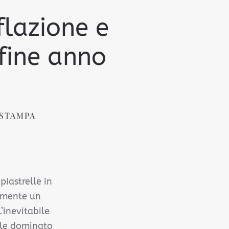
flazione e
 fine anno
STAMPA
piastrelle in
ramente un
’inevitabile
ale dominato