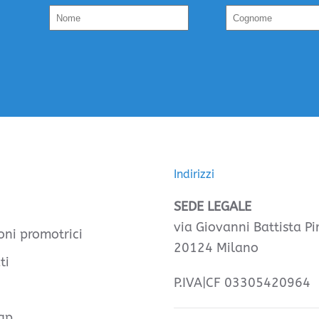
Indirizzi
SEDE LEGALE
via Giovanni Battista Pir
oni promotrici
20124 Milano
ti
P.IVA|CF 03305420964
ap