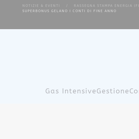
NOTIZIE & EVENTI
RASSEGNA STAMPA ENERGIA (F
SUPERBONUS GELANO I CONTI DI FINE ANNO
Skip to main content
Gas Intensive
Gestione
Co