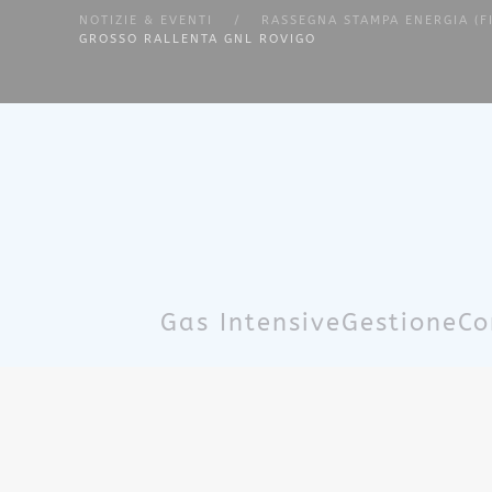
NOTIZIE & EVENTI
RASSEGNA STAMPA ENERGIA (F
GROSSO RALLENTA GNL ROVIGO
Skip to main content
Gas Intensive
Gestione
Co