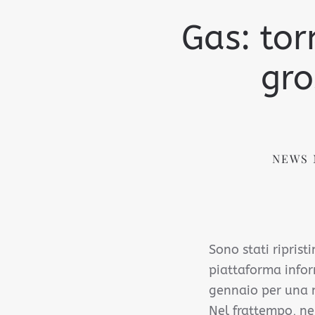
Gas: tor
gro
NEWS 
Sono stati ripris
piattaforma inform
gennaio per una m
Nel frattempo, nel