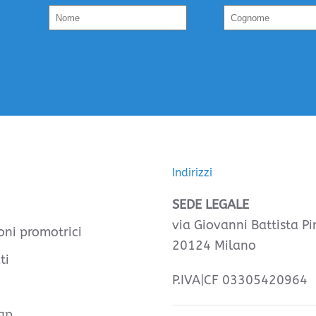
Indirizzi
SEDE LEGALE
via Giovanni Battista Pir
oni promotrici
20124 Milano
ti
P.IVA|CF 03305420964
ap