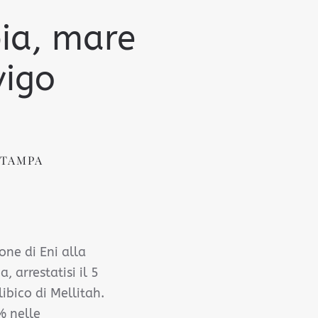
bia, mare
vigo
STAMPA
one di Eni alla
, arrestatisi il 5
bico di Mellitah.
% nelle