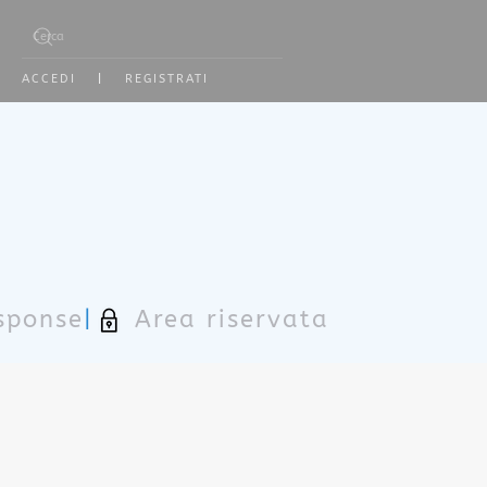
Type 2 or more characters for results.
ACCEDI
|
REGISTRATI
sponse
|
Area riservata