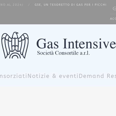
INO AL 2024)
GSE, UN TESORETTO DI GAS PER I PICCHI
Type
AC
nsorziati
Notizie & eventi
Demand Re