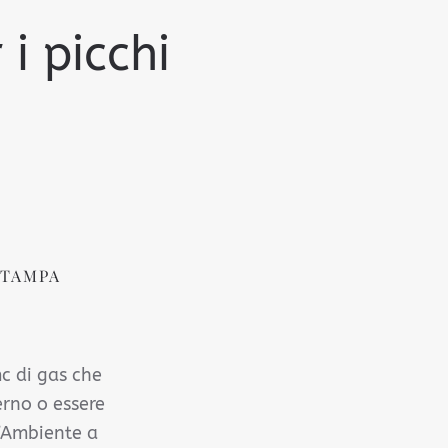
i picchi
STAMPA
mc di gas che
erno o essere
l’Ambiente a