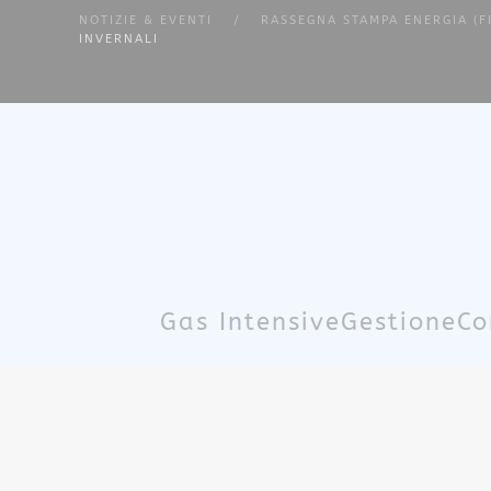
NOTIZIE & EVENTI
RASSEGNA STAMPA ENERGIA (F
INVERNALI
Skip to main content
Gas Intensive
Gestione
Co