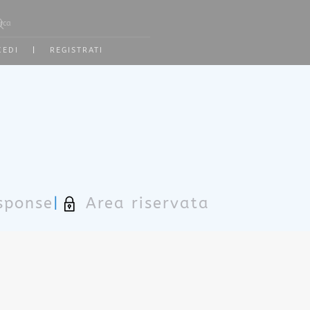
 2 or more characters for results.
CEDI
|
REGISTRATI
sponse
|
Area riservata