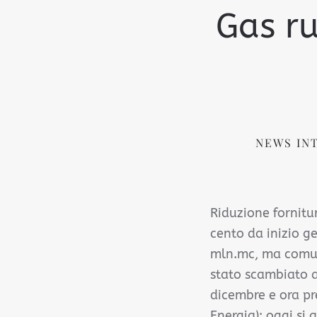
Gas ru
NEWS IN
Riduzione fornitur
cento da inizio g
mln.mc, ma comunq
stato scambiato a
dicembre e ora pr
Energia): oggi si