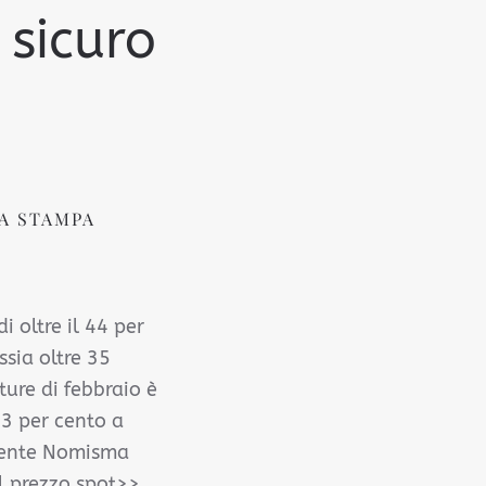
 sicuro
A STAMPA
i oltre il 44 per
ssia oltre 35
ure di febbraio è
23 per cento a
idente Nomisma
el prezzo spot>>