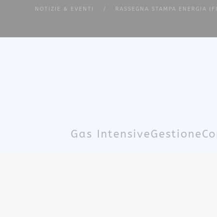
NOTIZIE & EVENTI
RASSEGNA STAMPA ENERGIA (F
Skip to main content
Gas Intensive
Gestione
Co