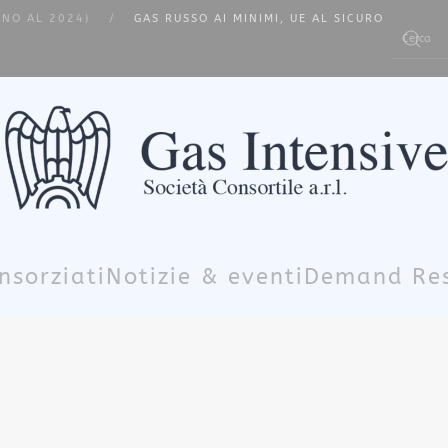
INO AL 2024)
GAS RUSSO AI MINIMI, UE AL SICURO
Type 2 or m
nsorziati
Notizie & eventi
Demand Re