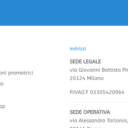
Indirizzi
SEDE LEGALE
via Giovanni Battista Pir
oni promotrici
20124 Milano
ti
P.IVA|CF 03305420964
ap
SEDE OPERATIVA
via Alessandro Torlonia