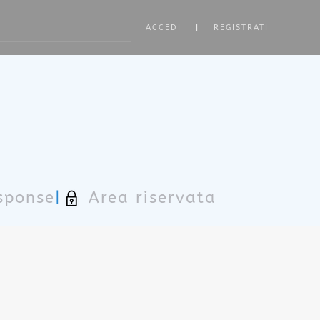
ACCEDI
|
REGISTRATI
ore characters for results.
sponse
|
Area riservata