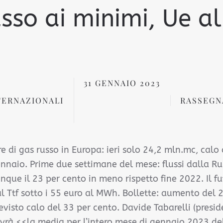
sso ai minimi, Ue al
31 GENNAIO 2023
TERNAZIONALI
RASSEGN
e di gas russo in Europa: ieri solo 24,2 mln.mc, calo d
ennaio. Prime due settimane del mese: flussi dalla Ru
ue il 23 per cento in meno rispetto fine 2022. Il fut
l Ttf sotto i 55 euro al MWh. Bollette: aumento del 
evisto calo del 33 per cento. Davide Tabarelli (pres
 avrà <<la media per l’intero mese di gennaio 2023 d