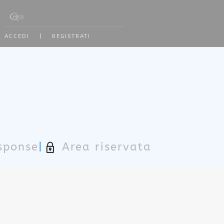
Type 2 or more characters for results.
ACCEDI
|
REGISTRATI
sponse
|
Area riservata