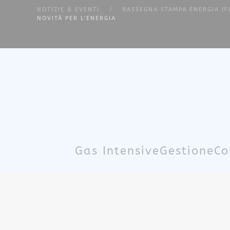
NOTIZIE & EVENTI
RASSEGNA STAMPA ENERGIA (F
NOVITÀ PER L'ENERGIA
Skip to main content
Gas Intensive
Gestione
Co