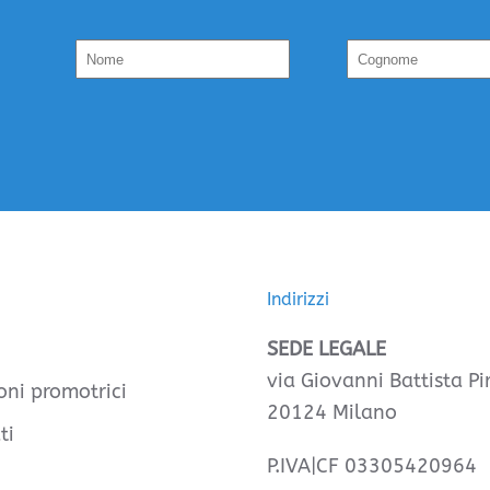
Indirizzi
SEDE LEGALE
via Giovanni Battista Pir
oni promotrici
20124 Milano
ti
P.IVA|CF 03305420964