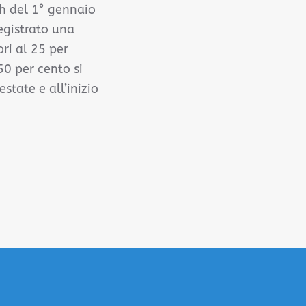
Wh del 1° gennaio
egistrato una
ori al 25 per
50 per cento si
state e all’inizio