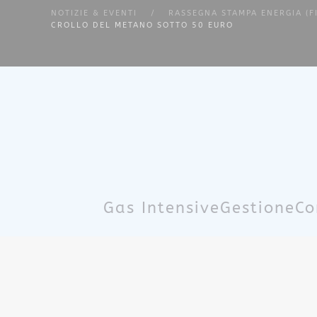
NOTIZIE & EVENTI
RASSEGNA STAMPA ENERGIA (F
CROLLO DEL METANO SOTTO 50 EURO
Skip to main content
Gas Intensive
Gestione
Co