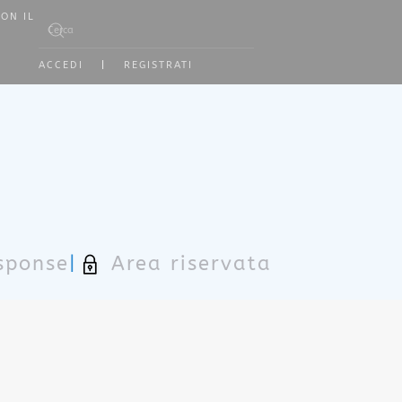
ON IL
Type 2 or more characters for results.
ACCEDI
|
REGISTRATI
sponse
|
Area riservata