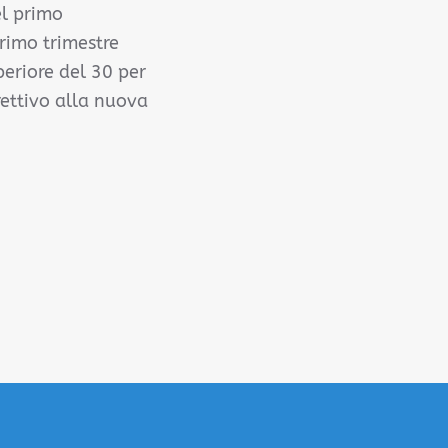
el primo
primo trimestre
periore del 30 per
rettivo alla nuova