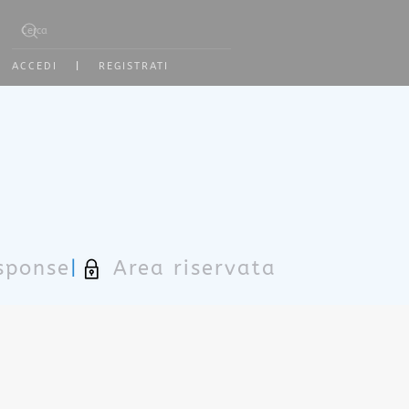
Type 2 or more characters for results.
ACCEDI
|
REGISTRATI
sponse
|
Area riservata