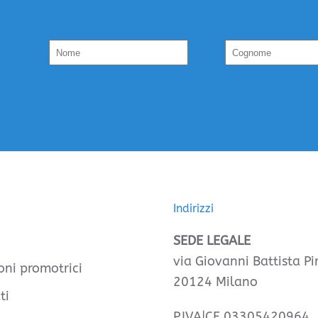
Indirizzi
SEDE LEGALE
via Giovanni Battista Pir
oni promotrici
20124 Milano
ti
P.IVA|CF 03305420964