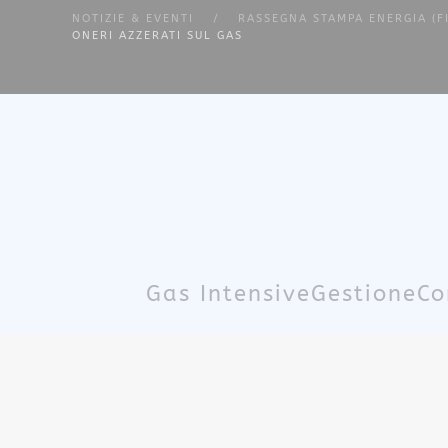
NOTIZIE & EVENTI
RASSEGNA STAMPA ENERGIA (F
ONERI AZZERATI SUL GAS
Skip to main content
Gas Intensive
Gestione
Co