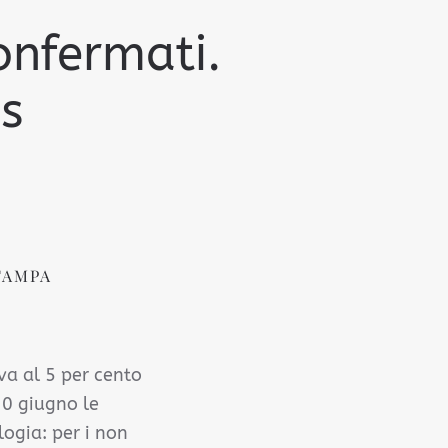
onfermati.
as
TAMPA
Iva al 5 per cento
 30 giugno le
logia: per i non