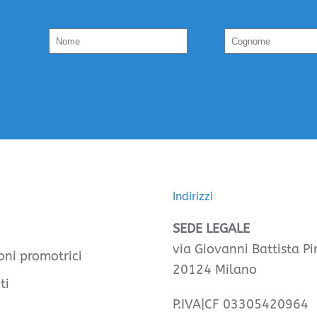
Indirizzi
SEDE LEGALE
via Giovanni Battista Pir
oni promotrici
20124 Milano
ti
P.IVA|CF 03305420964