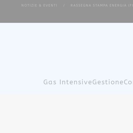
NOTIZIE & EVENTI
RASSEGNA STAMPA ENERGIA (F
Skip to main content
Gas Intensive
Gestione
Co