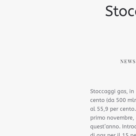
Stoc
NEWS
Stoccaggi gas, in
cento (da 500 ml
al 55,9 per cento
primo novembre, c
quest’anno. Intro
di gas per il 15 p