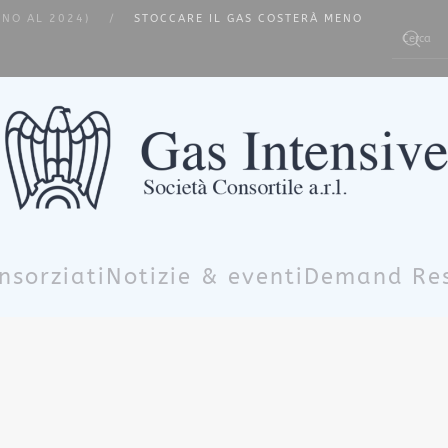
INO AL 2024)
STOCCARE IL GAS COSTERÀ MENO
Type 2 or m
nsorziati
Notizie & eventi
Demand Re