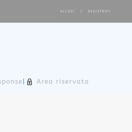
ACCEDI
|
REGISTRATI
ore characters for results.
sponse
|
Area riservata