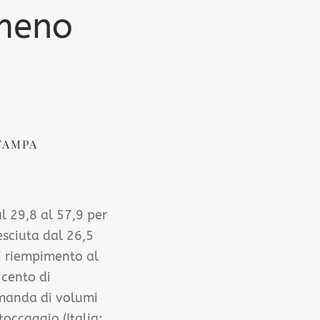
 meno
TAMPA
l 29,8 al 57,9 per
sciuta dal 26,5
di riempimento al
 cento di
omanda di volumi
toccaggio (Italia: