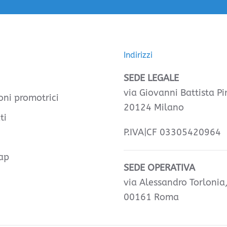
Indirizzi
SEDE LEGALE
via Giovanni Battista Pir
oni promotrici
20124 Milano
ti
P.IVA|CF 03305420964
ap
SEDE OPERATIVA
via Alessandro Torlonia
00161 Roma