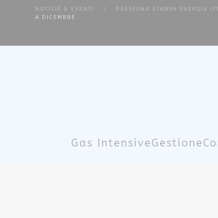
NOTIZIE & EVENTI
RASSEGNA STAMPA ENERGIA (F
A DICEMBRE
Skip to main content
Gas Intensive
Gestione
Co