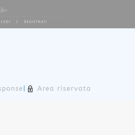
e 2 or more characters for results.
CCEDI
|
REGISTRATI
sponse
|
Area riservata