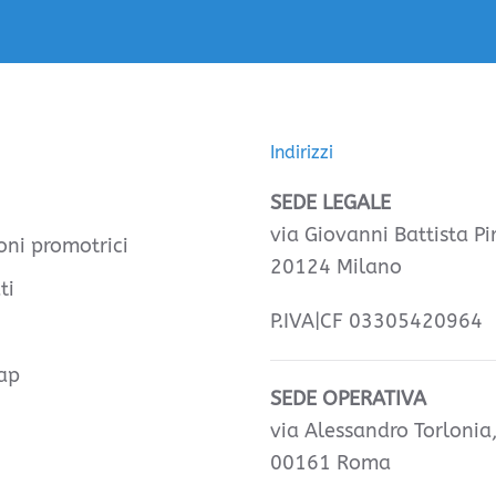
Indirizzi
SEDE LEGALE
via Giovanni Battista Pir
oni promotrici
20124 Milano
ti
P.IVA|CF 03305420964
ap
SEDE OPERATIVA
via Alessandro Torlonia
00161 Roma