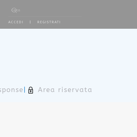
Type 2 or more characters for results.
ACCEDI
|
REGISTRATI
sponse
|
Area riservata