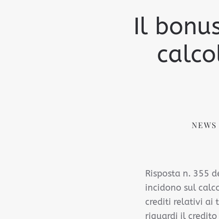
Il bonus
calco
NEWS
Risposta n. 355 de
incidono sul calc
crediti relativi a
riguardi il credit