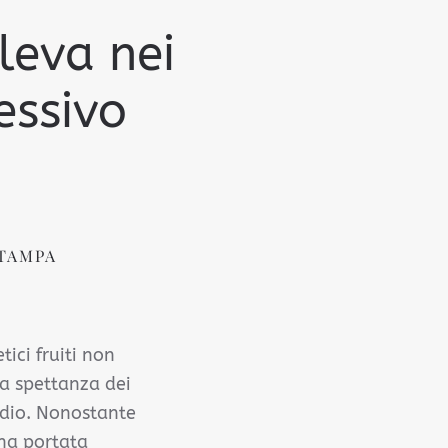
ileva nei
essivo
TAMPA
tici fruiti non
la spettanza dei
sidio. Nonostante
 ha portata