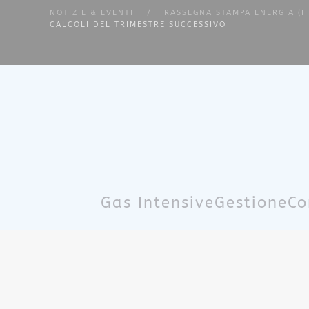
NOTIZIE & EVENTI
RASSEGNA STAMPA ENERGIA (F
CALCOLI DEL TRIMESTRE SUCCESSIVO
Skip to main content
Gas Intensive
Gestione
Co