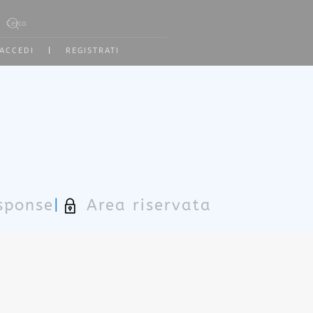
Type 2 or more characters for results.
ACCEDI
|
REGISTRATI
sponse
|
Area riservata