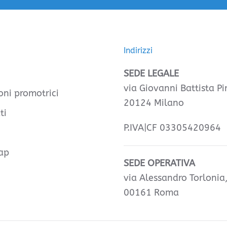
Indirizzi
SEDE LEGALE
via Giovanni Battista Pir
oni promotrici
20124 Milano
ti
P.IVA|CF 03305420964
ap
SEDE OPERATIVA
via Alessandro Torlonia
00161 Roma