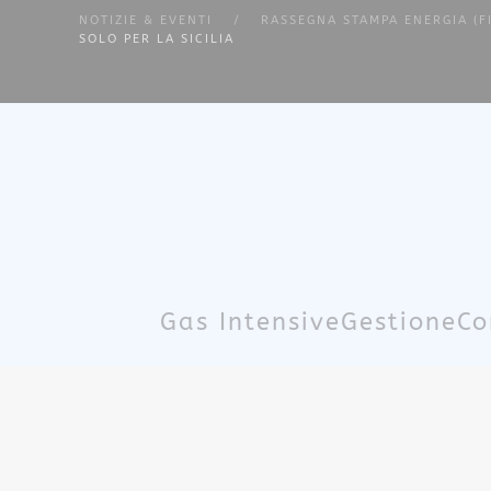
NOTIZIE & EVENTI
RASSEGNA STAMPA ENERGIA (F
SOLO PER LA SICILIA
Skip to main content
Gas Intensive
Gestione
Co