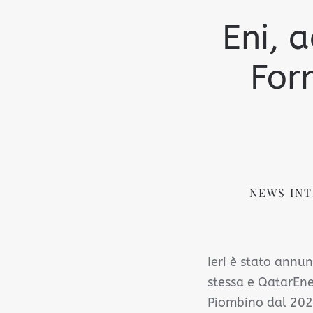
Eni, a
Forn
NEWS INT
Ieri è stato annun
stessa e QatarEner
Piombino dal 2026