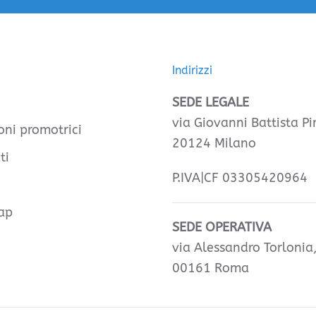
Indirizzi
SEDE LEGALE
via Giovanni Battista Pir
oni promotrici
20124 Milano
ti
P.IVA|CF 03305420964
ap
SEDE OPERATIVA
via Alessandro Torlonia
00161 Roma