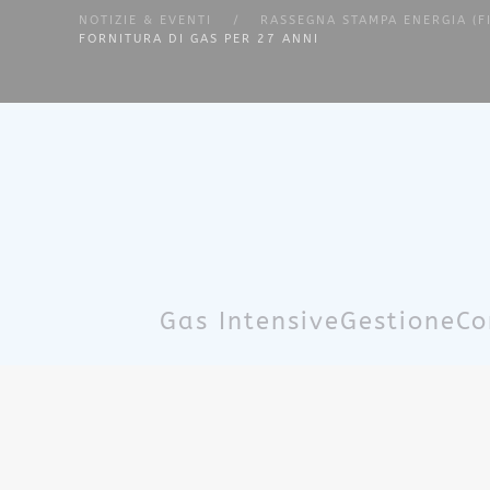
NOTIZIE & EVENTI
RASSEGNA STAMPA ENERGIA (F
FORNITURA DI GAS PER 27 ANNI
Skip to main content
Gas Intensive
Gestione
Co