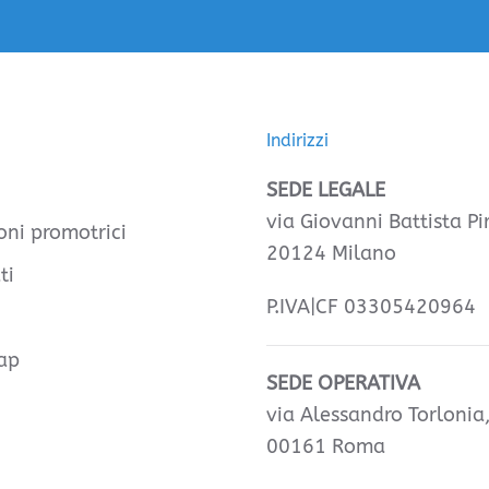
Indirizzi
SEDE LEGALE
via Giovanni Battista Pir
oni promotrici
20124 Milano
ti
P.IVA|CF 03305420964
ap
SEDE OPERATIVA
via Alessandro Torlonia
00161 Roma