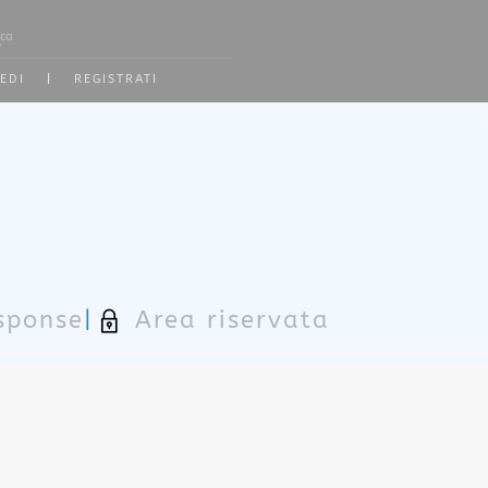
2 or more characters for results.
EDI
|
REGISTRATI
sponse
|
Area riservata