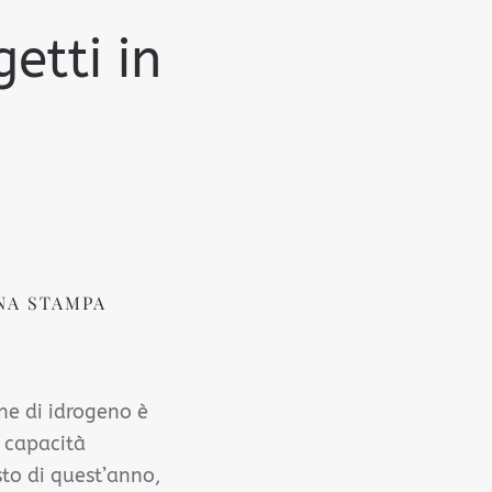
etti in
NA STAMPA
ne di idrogeno è
a capacità
sto di quest’anno,