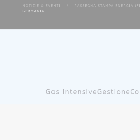
NOTIZIE & EVENTI
RASSEGNA STAMPA ENERGIA (F
GERMANIA
Skip to main content
Gas Intensive
Gestione
Co