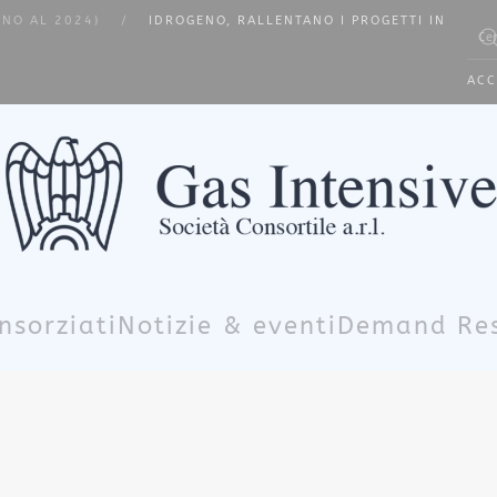
INO AL 2024)
IDROGENO, RALLENTANO I PROGETTI IN
Type 
ACC
nsorziati
Notizie & eventi
Demand Re