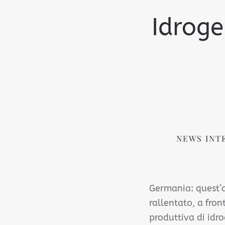
Idroge
NEWS INT
Germania: quest’a
rallentato, a fron
produttiva di idr