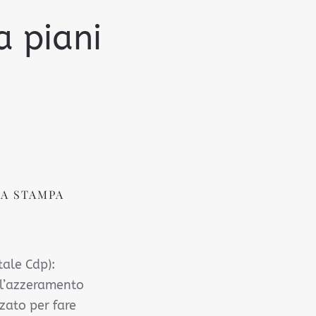
a piani
A STAMPA
tale Cdp):
r l’azzeramento
zzato per fare