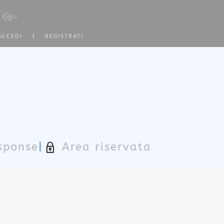
ype 2 or more characters for results.
ACCEDI
|
REGISTRATI
sponse
|
Area riservata