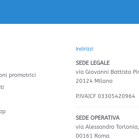
Indirizzi
SEDE LEGALE
via Giovanni Battista Pir
oni promotrici
20124 Milano
ti
P.IVA|CF 03305420964
ap
SEDE OPERATIVA
via Alessandro Torlonia
00161 Roma