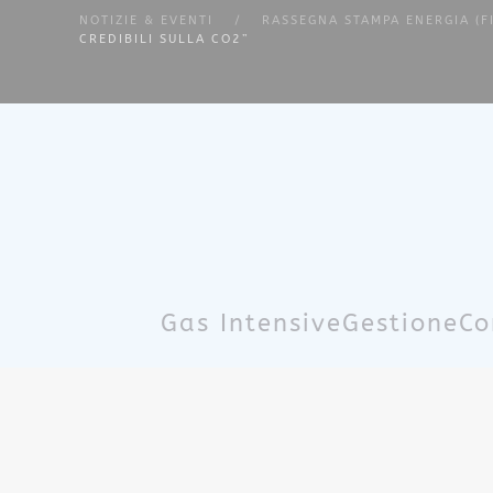
NOTIZIE & EVENTI
RASSEGNA STAMPA ENERGIA (F
CREDIBILI SULLA CO2”
Skip to main content
Gas Intensive
Gestione
Co