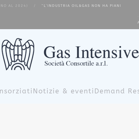
INO AL 2024)
“L’INDUSTRIA OIL&GAS NON HA PIANI
T
nsorziati
Notizie & eventi
Demand Re