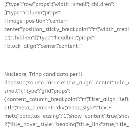
[{"type":"row","props":{"width":"small"},"children":
[{"type":"column","props":
{"image_position":"center-
center","position_sticky_breakpoint":"m","width_med
1"},"children":[{"type":"headline","props":
{"block_align":"center","content":"
Nucleare, Trino candidato per il
deposito","source":"article","text_align":"center","titl
small"}},{"type":"grid","props":
{"content_column_breakpoint":"m","filter_align":"left
title","meta_element":"div","meta_style":"text-
meta","parallax_easing":"1","show_content":true,"show
2","title_hover_style":"heading","title_link":true,"title_