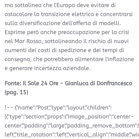
ma sottolinea che l'Europa deve evitare di
ostacolare la transizione elettrica e concentrarsi
sulla diversificazione dell'offerta di modelli.
Esprime però anche preoccupazione per la crisi
nel Mar Rosso, sottolineando il rischio di nuovi
aumenti dei costi di spedizione e dei tempi di
consegna, che potrebbero alimentare l'inflazione
e generare incertezza aziendale.
Fonte: Il Sole 24 Ore - Gianluca di Donfrancesco
(pag. 15)
!-- {"name":"Post","type":"layout","children":
[{"type":"section","props":{"image_position":"center-
center","padding":"large","padding_remove_bottom":fals
left","title_rotation":"left","vertical_align":"middle","wid