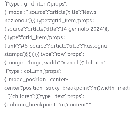
[{"type":"grid_item","props":
{"image":"","source":"article","title":"News
nazionali"}},{"type":"grid_item","props":
{"source":"article","title":"14 gennaio 2024"}},
{"type":"grid_item","props":
{"link":"#5","source":"article","title":"Rassegna
stampa"}}]}]}]},{"type":"row","props":
{"margin":"large","width":"xsmall"},"children":
[{"type":"column","props":
{"image_position":"center-
center","position_sticky_breakpoint":"m","width_med
1"},"children":[{"type":"text","props":
{"column_breakpoint":"m","content":"