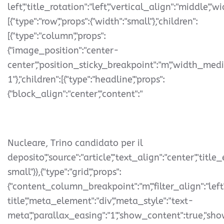
left","title_rotation":"left","vertical_align":"middle","wid
[{"type":"row","props":{"width":"small"},"children":
[{"type":"column","props":
{"image_position":"center-
center","position_sticky_breakpoint":"m","width_med
1"},"children":[{"type":"headline","props":
{"block_align":"center","content":"
Nucleare, Trino candidato per il
deposito","source":"article","text_align":"center","titl
small"}},{"type":"grid","props":
{"content_column_breakpoint":"m","filter_align":"left
title","meta_element":"div","meta_style":"text-
meta","parallax_easing":"1","show_content":true,"show