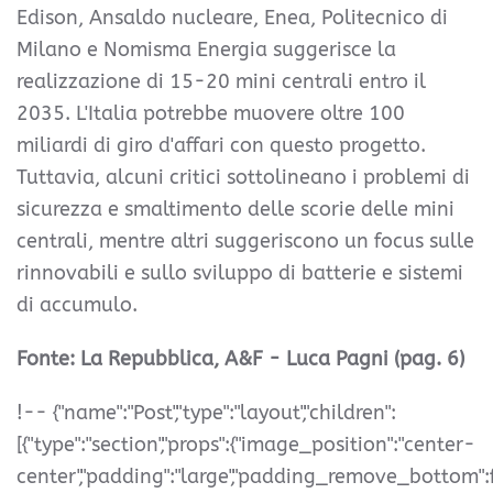
Edison, Ansaldo nucleare, Enea, Politecnico di
Milano e Nomisma Energia suggerisce la
realizzazione di 15-20 mini centrali entro il
2035. L'Italia potrebbe muovere oltre 100
miliardi di giro d'affari con questo progetto.
Tuttavia, alcuni critici sottolineano i problemi di
sicurezza e smaltimento delle scorie delle mini
centrali, mentre altri suggeriscono un focus sulle
rinnovabili e sullo sviluppo di batterie e sistemi
di accumulo.
Fonte: La Repubblica, A&F - Luca Pagni (pag. 6)
!-- {"name":"Post","type":"layout","children":
[{"type":"section","props":{"image_position":"center-
center","padding":"large","padding_remove_bottom":fals