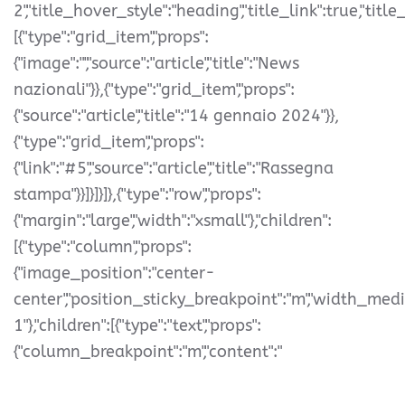
2","title_hover_style":"heading","title_link":true,"title_
[{"type":"grid_item","props":
{"image":"","source":"article","title":"News
nazionali"}},{"type":"grid_item","props":
{"source":"article","title":"14 gennaio 2024"}},
{"type":"grid_item","props":
{"link":"#5","source":"article","title":"Rassegna
stampa"}}]}]}]},{"type":"row","props":
{"margin":"large","width":"xsmall"},"children":
[{"type":"column","props":
{"image_position":"center-
center","position_sticky_breakpoint":"m","width_med
1"},"children":[{"type":"text","props":
{"column_breakpoint":"m","content":"