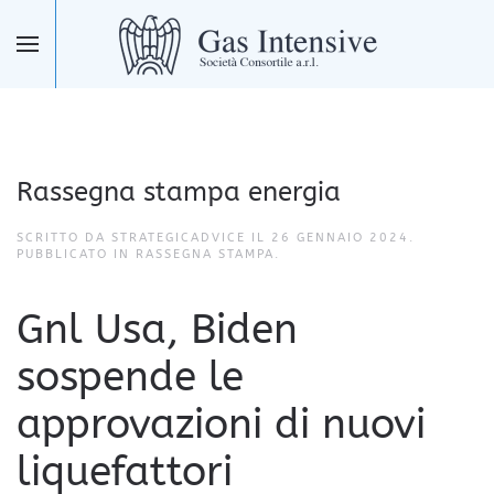
Skip to main content
Rassegna stampa energia
SCRITTO DA STRATEGICADVICE IL
26 GENNAIO 2024
.
PUBBLICATO IN
RASSEGNA STAMPA
.
Gnl Usa, Biden
sospende le
approvazioni di nuovi
liquefattori