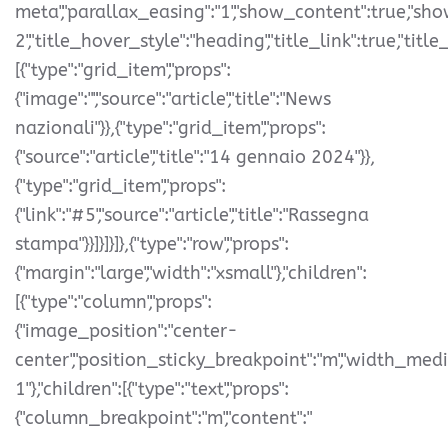
meta","parallax_easing":"1","show_content":true,"show
2","title_hover_style":"heading","title_link":true,"title_
[{"type":"grid_item","props":
{"image":"","source":"article","title":"News
nazionali"}},{"type":"grid_item","props":
{"source":"article","title":"14 gennaio 2024"}},
{"type":"grid_item","props":
{"link":"#5","source":"article","title":"Rassegna
stampa"}}]}]}]},{"type":"row","props":
{"margin":"large","width":"xsmall"},"children":
[{"type":"column","props":
{"image_position":"center-
center","position_sticky_breakpoint":"m","width_med
1"},"children":[{"type":"text","props":
{"column_breakpoint":"m","content":"