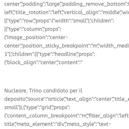
center","padding":"large","padding_remove_bottom":fals
left","title_rotation":"left","vertical_align":"middle","wid
[{"type":"row","props":{"width":"small"},"children":
[{"type":"column","props":
{"image_position":"center-
center","position_sticky_breakpoint":"m","width_med
1"},"children":[{"type":"headline","props":
{"block_align":"center","content":"
Nucleare, Trino candidato per il
deposito","source":"article","text_align":"center","titl
small"}},{"type":"grid","props":
{"content_column_breakpoint":"m","filter_align":"left
title","meta_element":"div","meta_style":"text-