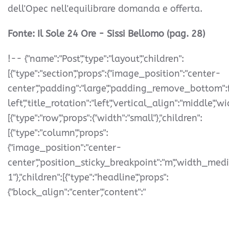
dell'Opec nell'equilibrare domanda e offerta.
Fonte: Il Sole 24 Ore - Sissi Bellomo (pag. 28)
!-- {"name":"Post","type":"layout","children":
[{"type":"section","props":{"image_position":"center-
center","padding":"large","padding_remove_bottom":fals
left","title_rotation":"left","vertical_align":"middle","wid
[{"type":"row","props":{"width":"small"},"children":
[{"type":"column","props":
{"image_position":"center-
center","position_sticky_breakpoint":"m","width_med
1"},"children":[{"type":"headline","props":
{"block_align":"center","content":"