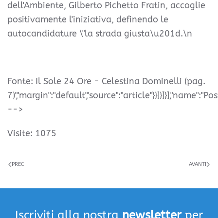
dell'Ambiente, Gilberto Pichetto Fratin, accoglie
positivamente l'iniziativa, definendo le
autocandidature \"la strada giusta\u201d.\n
Fonte: Il Sole 24 Ore - Celestina Dominelli (pag.
7)","margin":"default","source":"article"}}]}]}],"name":"Pos
-->
Visite: 1075
PREC
AVANTI
Iscriviti alla nostra
newsletter
per