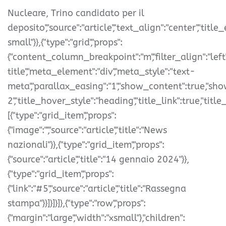
Nucleare, Trino candidato per il
deposito","source":"article","text_align":"center","titl
small"}},{"type":"grid","props":
{"content_column_breakpoint":"m","filter_align":"left
title","meta_element":"div","meta_style":"text-
meta","parallax_easing":"1","show_content":true,"show
2","title_hover_style":"heading","title_link":true,"title_
[{"type":"grid_item","props":
{"image":"","source":"article","title":"News
nazionali"}},{"type":"grid_item","props":
{"source":"article","title":"14 gennaio 2024"}},
{"type":"grid_item","props":
{"link":"#5","source":"article","title":"Rassegna
stampa"}}]}]}]},{"type":"row","props":
{"margin":"large","width":"xsmall"},"children":