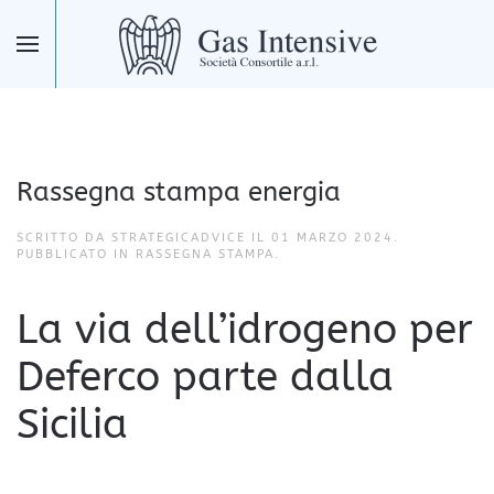
Skip to main content
Rassegna stampa energia
SCRITTO DA STRATEGICADVICE IL
01 MARZO 2024
.
PUBBLICATO IN
RASSEGNA STAMPA
.
La via dell’idrogeno per
Deferco parte dalla
Sicilia