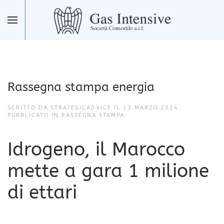
Skip to main content
Rassegna stampa energia
SCRITTO DA STRATEGICADVICE IL
13 MARZO 2024
.
PUBBLICATO IN
RASSEGNA STAMPA
.
Idrogeno, il Marocco
mette a gara 1 milione
di ettari