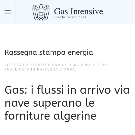
Skip to main content
Rassegna stampa energia
SCRITTO DA STRATEGICADVICE IL
02 APRILE 2024
.
PUBBLICATO IN
RASSEGNA STAMPA
.
Gas: i flussi in arrivo via
nave superano le
forniture algerine