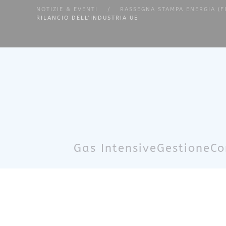
NOTIZIE & EVENTI
RASSEGNA STAMPA ENERGIA (F
RILANCIO DELL'INDUSTRIA UE
Skip to main content
Gas Intensive
Gestione
Co