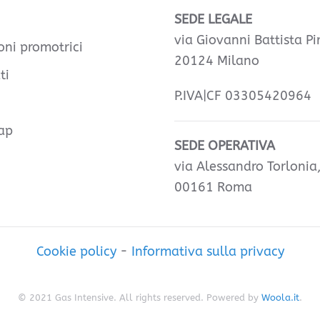
SEDE LEGALE
via Giovanni Battista Pir
oni promotrici
20124 Milano
ti
P.IVA|CF 03305420964
ap
SEDE OPERATIVA
via Alessandro Torlonia
00161 Roma
Cookie policy
-
Informativa sulla privacy
© 2021 Gas Intensive. All rights reserved. Powered by
Woola.it
.