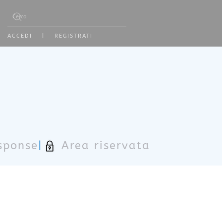
Type 2 or more characters for results.
ACCEDI
|
REGISTRATI
sponse
|
Area riservata