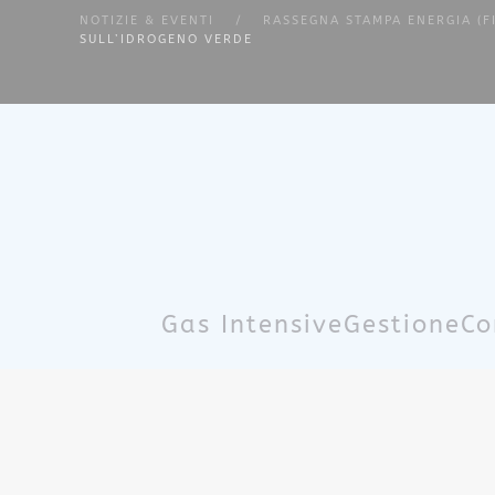
NOTIZIE & EVENTI
RASSEGNA STAMPA ENERGIA (F
SULL’IDROGENO VERDE
Skip to main content
Gas Intensive
Gestione
Co