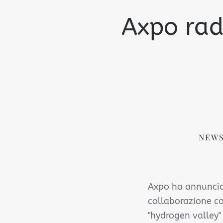
Axpo radd
NEWS
Axpo ha annunciat
collaborazione co
"hydrogen valley"