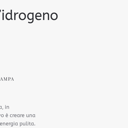
l’idrogeno
TAMPA
, in
vo è creare una
energia pulita.