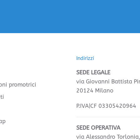
Indirizzi
SEDE LEGALE
via Giovanni Battista Pir
oni promotrici
20124 Milano
ti
P.IVA|CF 03305420964
ap
SEDE OPERATIVA
via Alessandro Torlonia