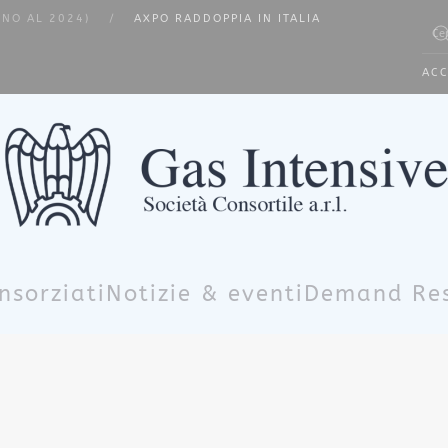
INO AL 2024)
AXPO RADDOPPIA IN ITALIA
Type 
ACC
nsorziati
Notizie & eventi
Demand Re