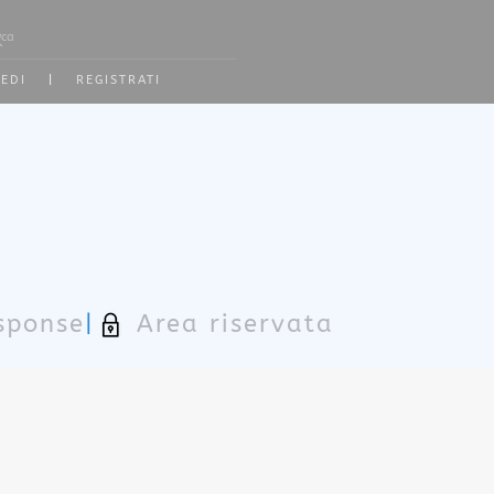
2 or more characters for results.
EDI
|
REGISTRATI
sponse
|
Area riservata