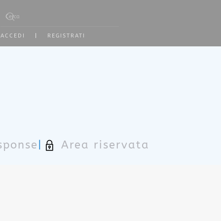
Type 2 or more characters for results.
ACCEDI
|
REGISTRATI
sponse
|
Area riservata