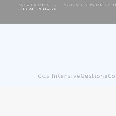
NOTIZIE & EVENTI
RASSEGNA STAMPA ENERGIA (F
GLI ASSET IN ALASKA
Skip to main content
Gas Intensive
Gestione
Co