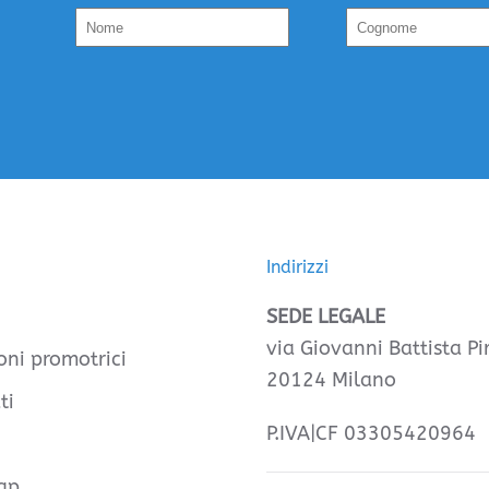
Indirizzi
SEDE LEGALE
via Giovanni Battista Pir
oni promotrici
20124 Milano
ti
P.IVA|CF 03305420964
ap