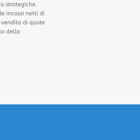
iù strategiche,
 incassi netti di
a vendita di quote
to della