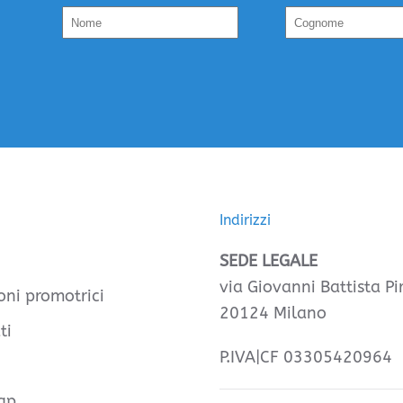
Indirizzi
SEDE LEGALE
via Giovanni Battista Pir
oni promotrici
20124 Milano
ti
P.IVA|CF 03305420964
ap