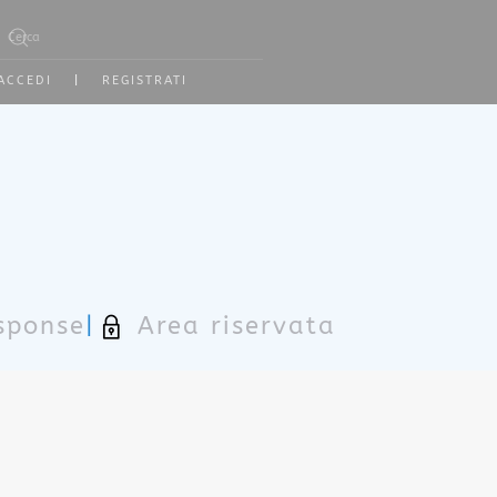
Type 2 or more characters for results.
ACCEDI
|
REGISTRATI
sponse
|
Area riservata