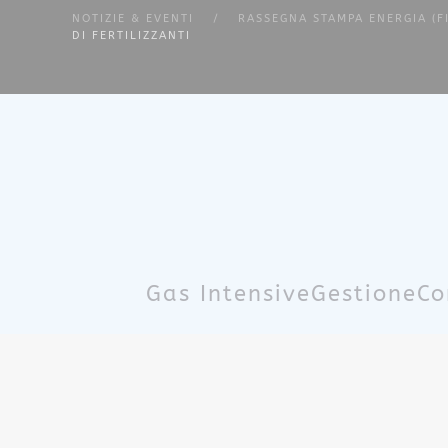
NOTIZIE & EVENTI
RASSEGNA STAMPA ENERGIA (F
DI FERTILIZZANTI
Skip to main content
Gas Intensive
Gestione
Co