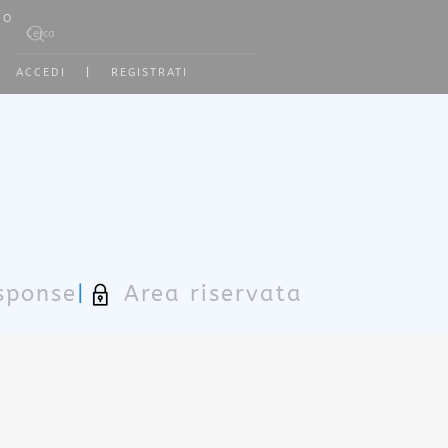
NO
Type 2 or more characters for results.
ACCEDI
|
REGISTRATI
sponse
|
Area riservata