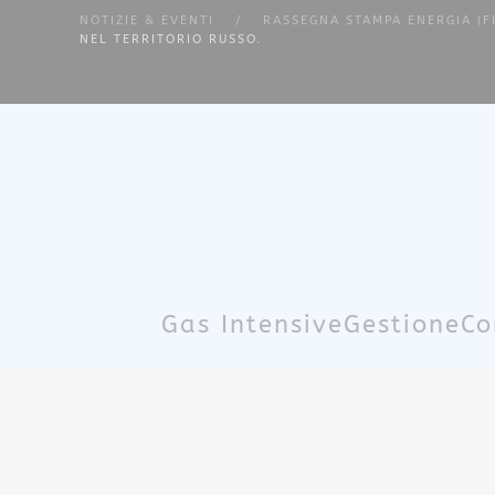
NOTIZIE & EVENTI
RASSEGNA STAMPA ENERGIA (F
NEL TERRITORIO RUSSO.
Skip to main content
Gas Intensive
Gestione
Co