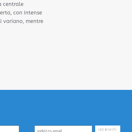
a centrale
certa, con intense
li variano, mentre
ISCRIVITI