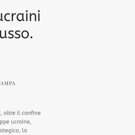
ucraini
usso.
TAMPA
 oltre il confine
uppe ucraine,
ategico, la