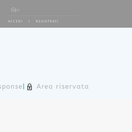
Type 2 or more characters for results.
ACCEDI
|
REGISTRATI
sponse
|
Area riservata