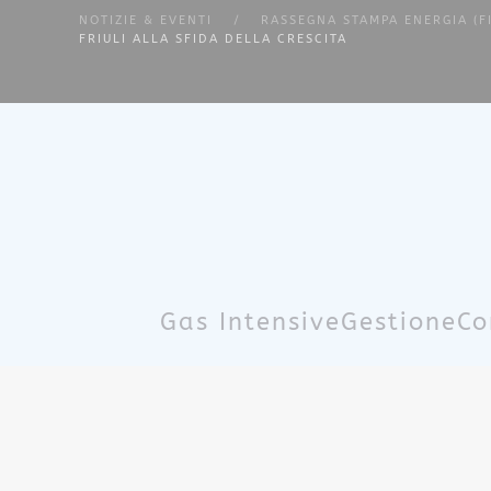
NOTIZIE & EVENTI
RASSEGNA STAMPA ENERGIA (F
FRIULI ALLA SFIDA DELLA CRESCITA
Skip to main content
Gas Intensive
Gestione
Co