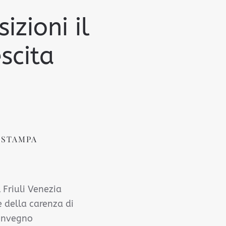
izioni il
escita
 STAMPA
 Friuli Venezia
 e della carenza di
convegno