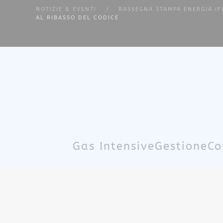
NOTIZIE & EVENTI
RASSEGNA STAMPA ENERGIA (F
AL RIBASSO DEL CODICE
Skip to main content
Gas Intensive
Gestione
Co