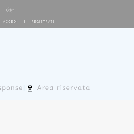
Type 2 or more characters for results.
ACCEDI
|
REGISTRATI
sponse
|
Area riservata