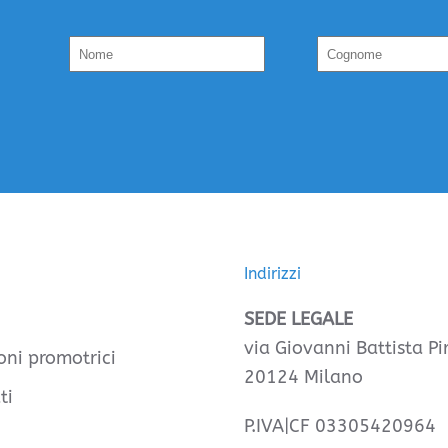
Indirizzi
SEDE LEGALE
via Giovanni Battista Pir
oni promotrici
20124 Milano
ti
P.IVA|CF 03305420964