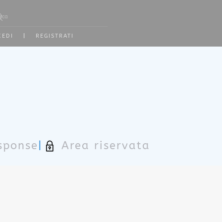
 2 or more characters for results.
CEDI
|
REGISTRATI
sponse
|
Area riservata