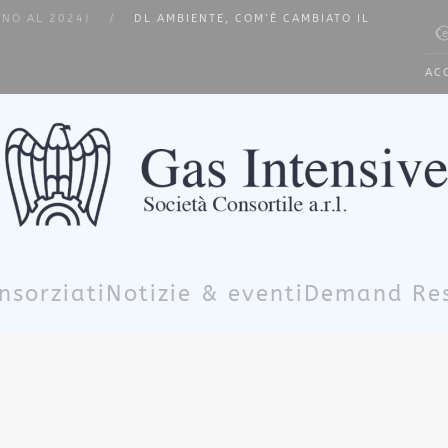
INO AL 2024)
DL AMBIENTE, COM’È CAMBIATO IL
Type
AC
nsorziati
Notizie & eventi
Demand Re