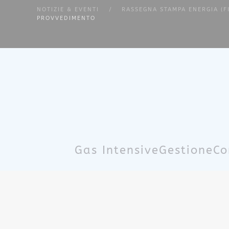
NOTIZIE & EVENTI
RASSEGNA STAMPA ENERGIA (F
PROVVEDIMENTO
Skip to main content
Gas Intensive
Gestione
Co