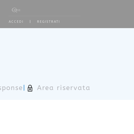
Type 2 or more characters for results.
ACCEDI
|
REGISTRATI
sponse
|
Area riservata