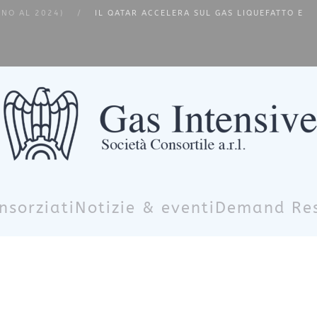
INO AL 2024)
IL QATAR ACCELERA SUL GAS LIQUEFATTO E
nsorziati
Notizie & eventi
Demand Re