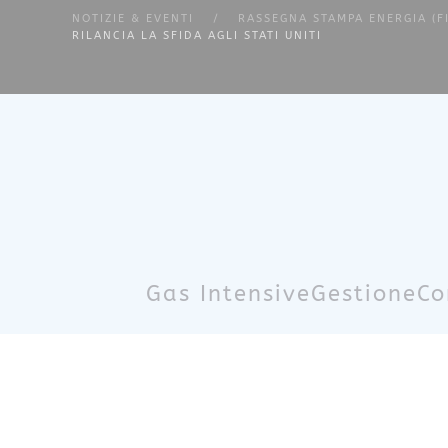
NOTIZIE & EVENTI
RASSEGNA STAMPA ENERGIA (F
RILANCIA LA SFIDA AGLI STATI UNITI
Skip to main content
Gas Intensive
Gestione
Co