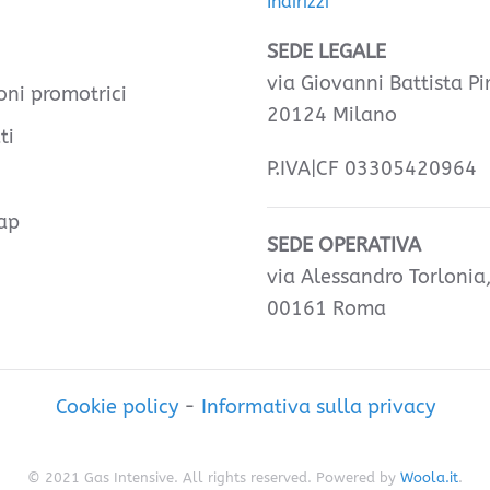
Indirizzi
SEDE LEGALE
via Giovanni Battista Pir
oni promotrici
20124 Milano
ti
P.IVA|CF 03305420964
ap
SEDE OPERATIVA
via Alessandro Torlonia
00161 Roma
Cookie policy
-
Informativa sulla privacy
© 2021 Gas Intensive. All rights reserved. Powered by
Woola.it
.